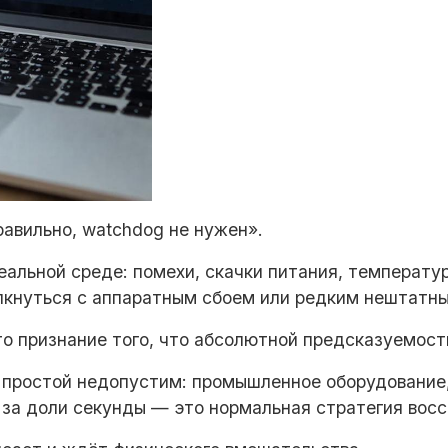
авильно, watchdog не нужен».
еальной среде: помехи, скачки питания, температ
лкнуться с аппаратным сбоем или редким нештатн
то признание того, что абсолютной предсказуемост
е простой недопустим: промышленное оборудование
 за доли секунды — это нормальная стратегия восс