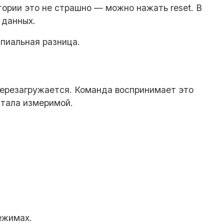
ории это не страшно — можно нажать reset. В
 данных.
ипиальная разница.
перезагружается. Команда воспринимает это
стала измеримой.
ежимах.