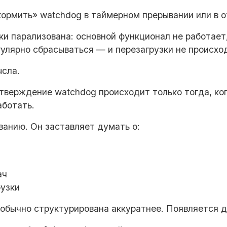
ормить» watchdog в таймерном прерывании или в от
и парализована: основной функционал не работает
улярно сбрасываться — и перезагрузки не происхо
ысла.
дтверждение watchdog происходит только тогда, к
аботать.
ванию. Он заставляет думать о:
ач
рузки
 обычно структурирована аккуратнее. Появляется 