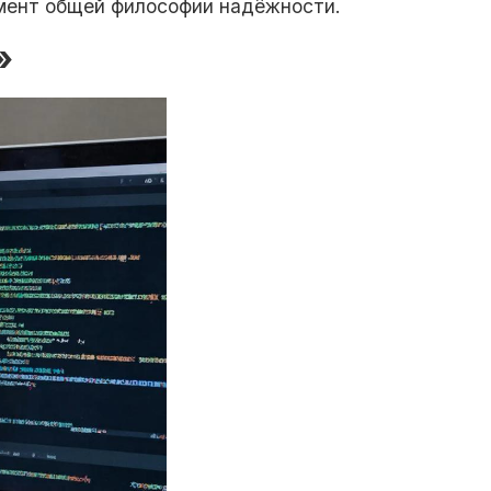
емент общей философии надёжности.
»