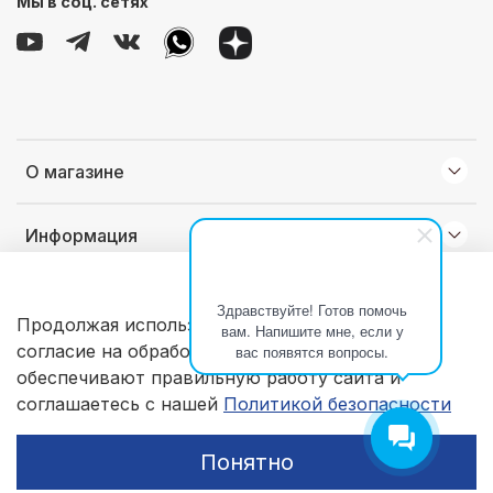
Мы в соц. сетях
О магазине
Информация
Клиентам
Здравствуйте! Готов помочь
Продолжая использовать наш сайт, вы даете
вам. Напишите мне, если у
согласие на обработку файлов cookie, которые
вас появятся вопросы.
© 2026 Любое использование контента без письменного
обеспечивают правильную работу сайта и
разрешения запрещено
соглашаетесь с нашей
Политикой безопасности
Понятно