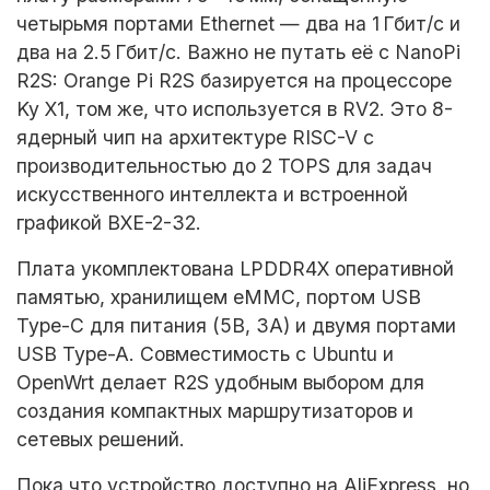
четырьмя портами Ethernet — два на 1 Гбит/с и
два на 2.5 Гбит/с. Важно не путать её с NanoPi
R2S: Orange Pi R2S базируется на процессоре
Ky X1, том же, что используется в RV2. Это 8-
ядерный чип на архитектуре RISC-V с
производительностью до 2 TOPS для задач
искусственного интеллекта и встроенной
графикой BXE-2-32.
Плата укомплектована LPDDR4X оперативной
памятью, хранилищем eMMC, портом USB
Type-C для питания (5В, 3А) и двумя портами
USB Type-A. Совместимость с Ubuntu и
OpenWrt делает R2S удобным выбором для
создания компактных маршрутизаторов и
сетевых решений.
Пока что устройство доступно на AliExpress, но