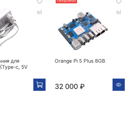
Предзаказ
ания для
Orange Pi 5 Plus 8GB
З
 (Type-c, 5V
O
в
32 000 ₽