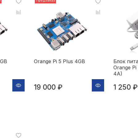
з
Предзаказ
6GB
Orange Pi 5 Plus 4GB
Блок пит
Orange Pi
4A)
19 000 ₽
1 250 ₽