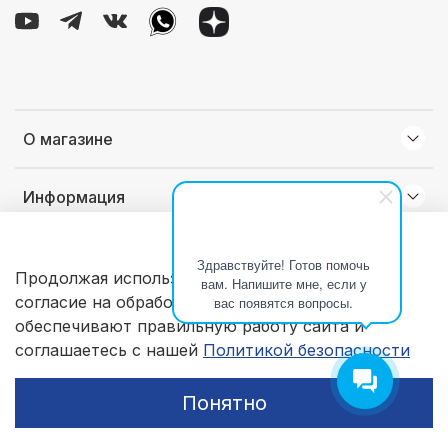
О магазине
Информация
Клиентам
Здравствуйте! Готов помочь
Продолжая использовать наш сайт, вы даете
вам. Напишите мне, если у
согласие на обработку файлов cookie, которые
вас появятся вопросы.
© 2026 Любое использование контента без письменного
обеспечивают правильную работу сайта и
разрешения запрещено
соглашаетесь с нашей
Политикой безопасности
Понятно