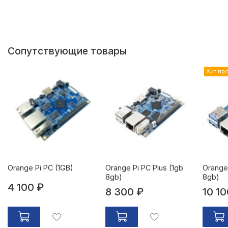
Сопутствующие товары
Хит пр
Orange Pi PC (1GB)
Orange Pi PC Plus (1gb
Orange
8gb)
8gb)
4 100 ₽
8 300 ₽
10 10